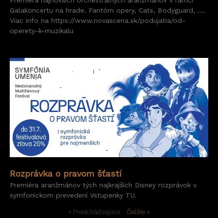
Premiéra najnovších orchestrálnych aranžmánov v rámci
Galakoncertu na hrade. Fantóm opery, Cats, Bodyguard, ….
Viac info na https://www.novascena.sk/podujatia/od-
operety-k-muzikalu
Rozprávka o pravom šťastí
Premiéra aranžmánov tých najkrajších Disney rozprávok v
symfonickom prevedení Vstupenky TU.
« Predchádzajúce
Ďalšie »