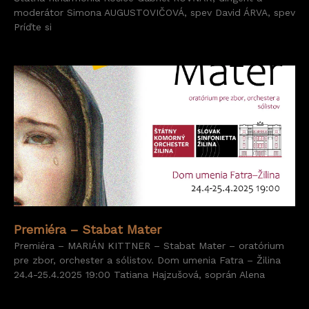
moderátor Simona AUGUSTOVIČOVÁ, spev David ÁRVA, spev
Príďte si
Premiéra – Stabat Mater
Premiéra – MARIÁN KITTNER – Stabat Mater – oratórium
pre zbor, orchester a sólistov. Dom umenia Fatra – Žilina
24.4-25.4.2025 19:00 Tatiana Hajzušová, soprán Alena