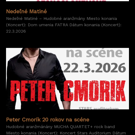
Nedeľné Matiné
Nedeľné Matiné – Hudobné aranžmány Miesto konania
(Koncert): Dom umenia FATRA Dátum konania (Koncert):
22.3.2026
Peter Cmorík 20 rokov na scéne
Hudobné aranžmánány MUCHA QUARTET+ rock band
Miesto konania (Koncert): Koncert Stars Auditorium Dátum