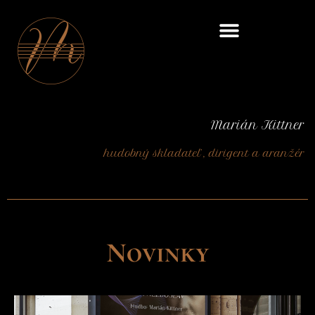
Skip
to
content
Marián Kittner
hudobný skladateľ, dirigent a aranžér
Novinky