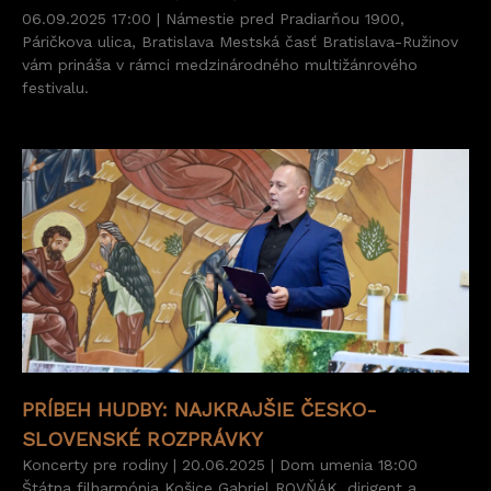
06.09.2025 17:00 | Námestie pred Pradiarňou 1900,
Páričkova ulica, Bratislava Mestská časť Bratislava-Ružinov
vám prináša v rámci medzinárodného multižánrového
festivalu.
PRÍBEH HUDBY: NAJKRAJŠIE ČESKO-
SLOVENSKÉ ROZPRÁVKY
Koncerty pre rodiny | 20.06.2025 | Dom umenia 18:00
Štátna filharmónia Košice Gabriel ROVŇÁK, dirigent a