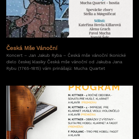
Česká Mše Vánoční
Koncert – Jan Jakub Ryba – Česká mše vánoční Ikonické
dielo českej klasiky Česká mše vánoční od Jakuba Jana
Rybu (1765-1815) vám prinášajú: Mucha Quartet