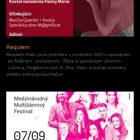
Requiem
Requiem malo prvú premiéru v novembri 2021 v spolupráci
so Štátnym orchestrom Žilina a speváckym zborom
Lúčnica. Dirigentom bol R. Štúr. Dielo si počas premiéry
získalo srdcia poslucháčov