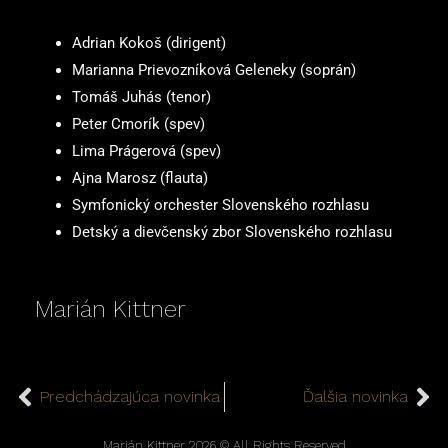
Adrian Kokoš (dirigent)
Marianna Prievozníková Geleneky (soprán)
Tomáš Juhás (tenor)
Peter Cmorík (spev)
Lima Prágerová (spev)
Ajna Marosz (flauta)
Symfonický orchester Slovenského rozhlasu
Detský a dievčenský zbor Slovenského rozhlasu
Marián Kittner
Prev
Ne
Predchádzajúca novinka
Ďalšia novinka
Marián Kittner 2026 © All Rights Reserved