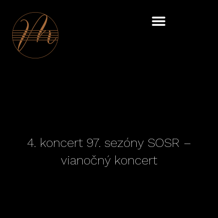
Skip
to
content
4. koncert 97. sezóny SOSR –
vianočný koncert