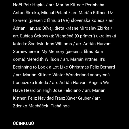
Noël Petr Hapka / arr. Marián Kittner: Perinbaba
Anton Škreko, Michal Pelant / arr. Marián Kittner: Už
to viem (pieseň z filmu STVR) slovenská koleda / arr.
Adrian Harvan: Búvaj, dieťa krásne Miroslav Žbirka /
arr. Ľubica Čekovská: Vianočná (O prímerí) ukrajinská
koleda: Ščedryk John Williams / arr. Adrián Harvan:
Somewhere in My Memory (pieseň z filmu Sám
doma) Meredith Willson / arr. Marián Kittner: It’s
Beginning to Look a Lot Like Christmas Felix Bernard
/ arr. Marián Kittner: Winter Wonderland anonymná
francúzska koleda / arr. Adrián Harvan: Angels We
Have Heard on High José Feliciano / arr. Marián
Kittner: Feliz Navidad Franz Xaver Gruber / arr.
Zdenko Macháček: Tichá noc
ÚČINKUJÚ