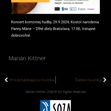
Koncert komornej hudby, 29.9.2024, Kostol narodenia
Panny Márie – Dlhé diely Bratislava, 17:00, Vstupné
dobrovoľné.
Marián Kittner
Prev
Ne
Predchádzajúca novinka
Ďalšia novinka
Marián Kittner 2026 © All Rights Reserved