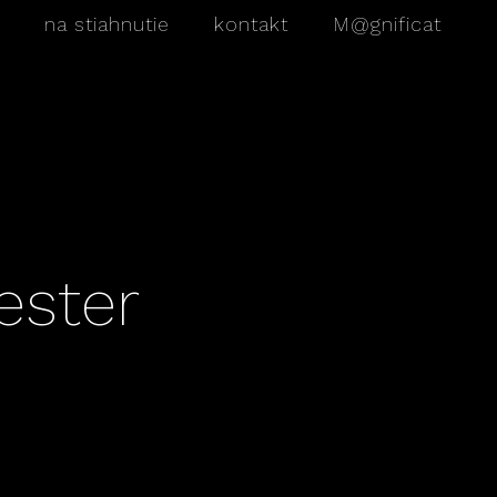
na stiahnutie
kontakt
M@gnificat
ester