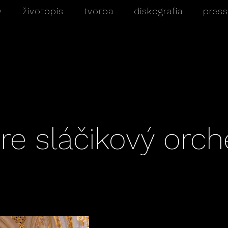
v
životopis
tvorba
diskografia
press
pre sláčikový orch